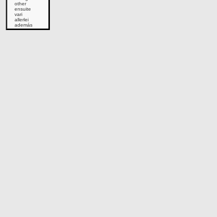
other
ensuite
vari
allerlei
además