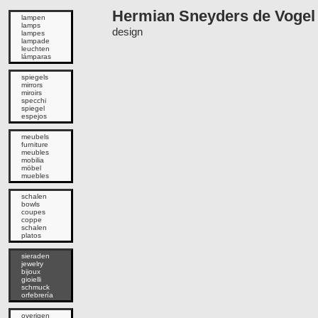
Hermian Sneyders de Vogel
lampen
lamps
design
lampes
lampade
leuchten
lámparas
spiegels
mirrors
miroirs
specchi
spiegel
espejos
meubels
furniture
meubles
mobilia
möbel
muebles
schalen
bowls
coupes
coppe
schalen
platos
sieraden
jewelry
bijoux
gioielli
schmuck
orfebrería
overigen